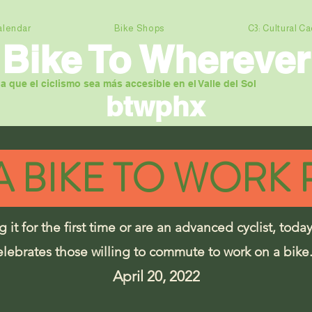
alendar
Bike Shops
C3: Cultural C
Bi
ke To Wherever
a que el ciclismo sea más accesible en el Valle del Sol
btwphx
A BIKE TO WORK
 it for the first time or are an advanced cyclist, today
elebrates those willing to commute to work on a bik
April 20, 2022