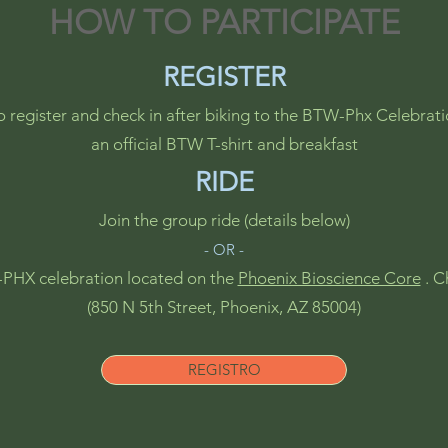
HOW TO PARTICIPATE
REGISTER
to register and check in after biking to the BTW-Phx Celebratio
an official BTW T-shirt and breakfast
RIDE
Join the group ride (details below)
- OR -
W-PHX celebration located on the
Phoenix Bioscience Core
. C
(850 N 5th Street, Phoenix, AZ 85004)
REGISTRO