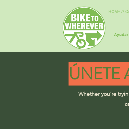
HOME // C
Ayudar 
ÚNETE 
Whether you're trying
c