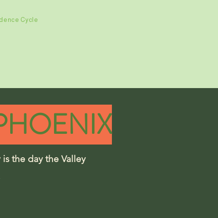
adence Cycle
 PHOENIX
 is the day the Valley
e.